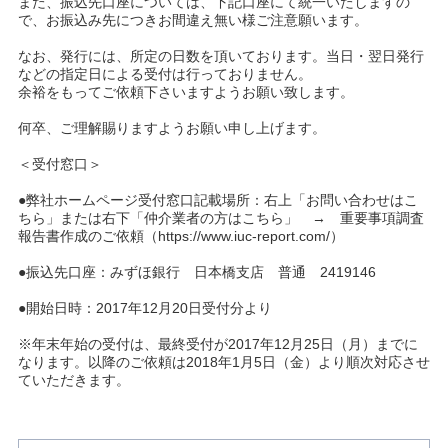
また、振込先口座については、下記口座にて統一いたしますの
ュ
で、お振込み先につきお間違え無い様ご注意願います。
ー
へ
なお、発行には、所定の日数を頂いております。当日・翌日発行
移
などの指定日による受付は行っておりません。
動
余裕をもってご依頼下さいますようお願い致します。
し
ま
何卒、ご理解賜りますようお願い申し上げます。
す
本
＜受付窓口＞
文
へ
●弊社ホームページ受付窓口記載場所：右上「お問い合わせはこ
移
ちら」または右下「仲介業者の方はこちら」 → 重要事項調査
動
報告書作成のご依頼（https://www.iuc-report.com/）
し
ま
●振込先口座：みずほ銀行 日本橋支店 普通 2419146
す
フ
●開始日時：2017年12月20日受付分より
ッ
タ
※年末年始の受付は、最終受付が2017年12月25日（月）までに
ー
なります。以降のご依頼は2018年1月5日（金）より順次対応させ
情
ていただきます。
報
へ
移
動