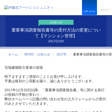
ペ
こ
こ
ペ
ー
こ
こ
ー
メニュー
ジ
か
か
ジ
お問い合わせ
内
ら
ら
は
を
本
フ
こ
お知らせ
移
文
ッ
こ
動
で
タ
ま
重要事項調査報告書等の受付方法の変更につい
す
す
ー
で
て【マンション管理】
る
情
で
2017/12/20
た
報
す
め
で
の
す
ホーム
NEWS・お知らせ
2017年
重要事項調査報告書等の受
リ
ン
ク
宅地建物取引業者の皆様
で
す
時下ますますご清栄のこととお喜び申し上げます。
サ
平素は格別のご高配を賜り、誠にありがとうございます。
イ
ト
2017年12月20日以降、「重要事項調査報告書」等に関する発行
内
の依頼の手順が変わり、
共
弊社ホームページ記載の問い合わせ先の入力フォームからの受付
通
のみとさせていただきます。
メ
ニ