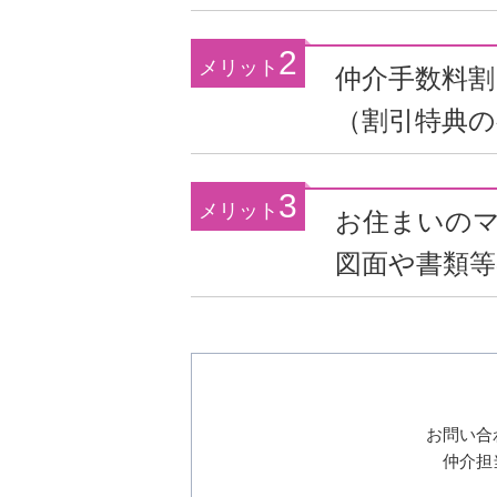
動
し
2
ま
メリット
仲介手数料
す
フ
（割引特典の
ッ
タ
ー
3
メリット
お住まいの
情
報
図面や書類
へ
移
動
し
ま
す
お問い合
仲介担