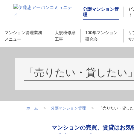
ペ
こ
こ
ペ
分譲マンション管
ビ
ー
こ
こ
ー
理
ト
ジ
か
か
ジ
内
ら
ら
は
を
サ
フ
こ
マンション管理業務
大規模修繕
100年マンション
リ
移
イ
ッ
こ
メニュー
工事
研究会
サ
動
ト
タ
ま
す
内
ー
で
る
共
情
で
た
通
報
す
「売りたい・貸したい
め
メ
で
の
ニ
す
リ
ュ
ン
ー
ク
で
ホーム
分譲マンション管理
「売りたい・貸した
で
す
す
サ
こ
マンションの売買、賃貸はお気
イ
こ