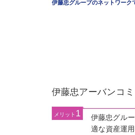
伊藤忠グループのネットワーク
ト
か
内
ら
共
本
通
文
メ
で
ニ
す
ュ
ー
へ
移
動
し
伊藤忠アーバンコ
ま
す
本
1
メリット
文
伊藤忠グル
へ
適な資産運
移