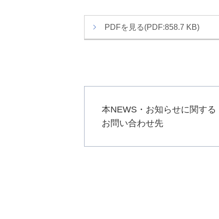
こ
ト
か
内
PDFを見る(PDF:858.7 KB)
ら
共
本
通
文
メ
で
ニ
す
ュ
ー
へ
本NEWS・お知らせに関する
移
お問い合わせ先
動
し
ま
す
本
文
へ
移