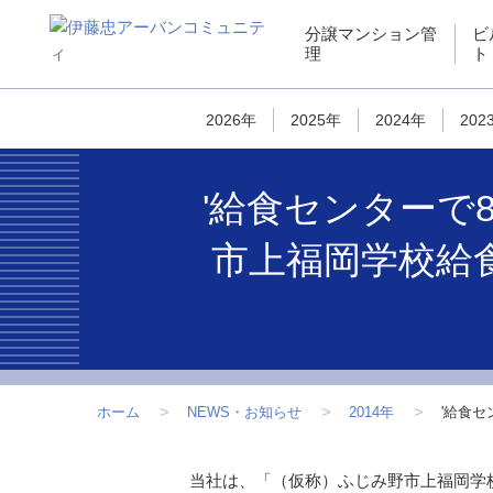
ペ
こ
こ
ペ
分譲マンション管
ビ
ー
こ
こ
ー
理
ト
ジ
か
か
ジ
内
ら
ら
は
を
サ
フ
こ
2026年
2025年
2024年
202
移
イ
ッ
こ
動
ト
タ
ま
'給食センターで
す
内
ー
で
る
共
情
で
市上福岡学校給
た
通
報
す
め
メ
で
の
ニ
す
リ
ュ
ン
ー
ク
で
で
す
ホーム
NEWS・お知らせ
2014年
'給食
す
サ
こ
当社は、「（仮称）ふじみ野市上福岡学
イ