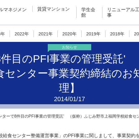
賃貸マンション
ルマネジメン
学生会
リニューアル
館
事
3年
2022年
2021年
2020年
2019年
2018年
2
お知らせ
8件目のPFI事業の管理受託'
食センター事業契約締結のお
理】
2014/01/17
センターで8件目のPFI事業の管理受託' （仮称）ふじみ野市上福岡学校給食
校給食センター整備運営事業」のPFI事業に関しまして、事業契約