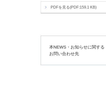
か
ト
PDFを見る(PDF:159.1 KB)
ら
内
本
共
文
通
で
メ
す
ニ
ュ
ー
本NEWS・お知らせに関する
へ
お問い合わせ先
移
動
し
ま
す
本
文
へ
移