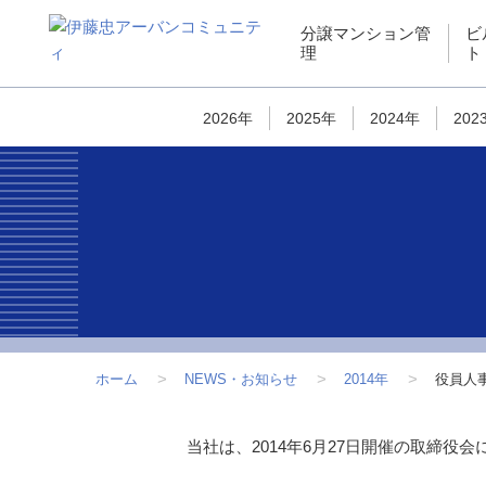
ペ
こ
こ
ペ
分譲マンション管
ビ
ー
こ
こ
ー
理
ト
ジ
か
か
ジ
内
ら
ら
は
を
サ
フ
こ
2026年
2025年
2024年
202
移
イ
ッ
こ
動
ト
タ
ま
す
内
ー
で
る
共
情
で
た
通
報
す
め
メ
で
の
ニ
す
リ
ュ
ン
ー
ク
で
ホーム
NEWS・お知らせ
2014年
役員人
で
す
す
こ
当社は、2014年6月27日開催の取締
サ
こ
イ