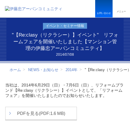
ペ
こ
こ
ペ
ー
こ
こ
ー
メニュー
ジ
か
か
ジ
お問い合わせ
内
ら
ら
は
を
本
フ
こ
イベント・セミナー情報
移
文
ッ
こ
動
で
タ
ま
"【Re:clasy（リクラシー）】イベント" リフォ
す
す
ー
で
ームフェアを開催いたしました【マンション管
る
情
で
理の伊藤忠アーバンコミュニティ】
た
報
す
め
で
2014/07/08
の
す
リ
ホーム
NEWS・お知らせ
2014年
"【Re:clasy（リク
ン
ク
で
当社は、2014年6月29日（日）・7月6日（日）、リフォームブラ
す
ンド【Re:clasy（リクラシー）】イベントとして、「リフォーム
サ
フェア」を開催いたしましたのでお知らせいたします。
イ
ト
内
共
PDFを見る(PDF:1.6 MB)
通
メ
ニ