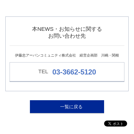
ュ
ー
へ
移
動
本NEWS・お知らせに関する
し
お問い合わせ先
ま
す
本
文
伊藤忠アーバンコミュニティ株式会社 経営企画部 川嶋・関根
へ
移
動
03-3662-5120
し
ま
す
フ
ッ
タ
ー
一覧に戻る
情
報
へ
移
動