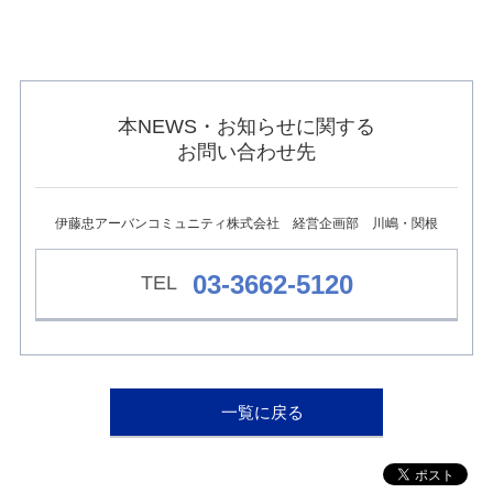
ュ
ー
へ
移
動
し
本NEWS・お知らせに関する
ま
お問い合わせ先
す
本
文
へ
伊藤忠アーバンコミュニティ株式会社 経営企画部 川嶋・関根
移
動
し
03-3662-5120
ま
す
フ
ッ
タ
ー
情
一覧に戻る
報
へ
移
動