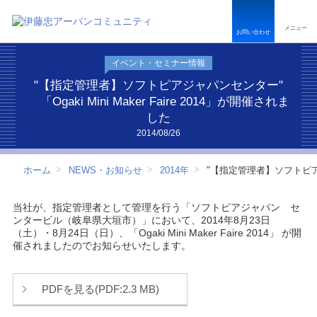
ペ
こ
こ
ペ
ー
こ
こ
ー
メニュー
ジ
か
か
ジ
お問い合わせ
内
ら
ら
は
を
本
フ
こ
イベント・セミナー情報
移
文
ッ
こ
動
で
タ
ま
"【指定管理者】ソフトピアジャパンセンター"
す
す
ー
で
「Ogaki Mini Maker Faire 2014」が開催されま
る
情
で
した
た
報
す
め
で
2014/08/26
の
す
リ
ホーム
NEWS・お知らせ
2014年
"【指定管理者】ソフトピアジャパ
ン
ク
で
当社が、指定管理者として管理を行う「ソフトピアジャパン セ
す
ンタービル（岐阜県大垣市）」において、2014年8月23日
サ
（土）・8月24日（日）、「Ogaki Mini Maker Faire 2014」 が開
イ
催されましたのでお知らせいたします。
ト
内
共
通
PDFを見る(PDF:2.3 MB)
メ
ニ