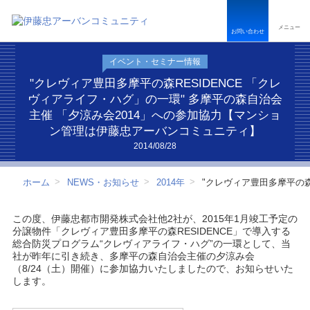
ペ
こ
こ
ペ
ー
こ
こ
ー
メニュー
ジ
か
か
ジ
お問い合わせ
内
ら
ら
は
を
本
フ
こ
イベント・セミナー情報
移
文
ッ
こ
動
で
タ
ま
"クレヴィア豊田多摩平の森RESIDENCE 「クレ
す
す
ー
で
ヴィアライフ・ハグ」の一環" 多摩平の森自治会
る
情
で
主催 「夕涼み会2014」への参加協力【マンショ
た
報
す
ン管理は伊藤忠アーバンコミュニティ】
め
で
の
す
2014/08/28
リ
ン
ク
ホーム
NEWS・お知らせ
2014年
"クレヴィア豊田多摩平の森
で
す
サ
この度、伊藤忠都市開発株式会社他2社が、2015年1月竣工予定の
イ
分譲物件「クレヴィア豊田多摩平の森RESIDENCE」で導入する
ト
総合防災プログラム“クレヴィアライフ・ハグ”の一環として、当
内
社が昨年に引き続き、多摩平の森自治会主催の夕涼み会
共
（8/24（土）開催）に参加協力いたしましたので、お知らせいた
通
します。
メ
ニ