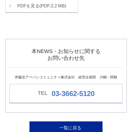
ュ
PDFを見る(PDF:2.2 MB)
ー
へ
移
動
し
ま
す
本
本NEWS・お知らせに関する
文
へ
お問い合わせ先
移
動
し
ま
伊藤忠アーバンコミュニティ株式会社 経営企画部 川嶋・関根
す
フ
03-3662-5120
ッ
タ
ー
情
報
へ
移
一覧に戻る
動