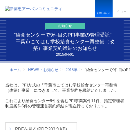
ペ
こ
こ
ペ
ー
こ
こ
ー
メニュー
ジ
か
か
ジ
お問い合わせ
内
ら
ら
は
を
本
フ
こ
お知らせ
移
文
ッ
こ
動
で
タ
ま
"給食センターで9件目のPFI事業の管理受託"
す
す
ー
で
千葉市こてはし学校給食センター再整備（改
る
情
で
築）事業契約締結のお知らせ
た
報
す
め
で
2015/04/01
の
す
リ
ホーム
NEWS・お知らせ
2015年
"給食センターで9件目の
ン
ク
で
当社は、PFI方式の「千葉市こてはし学校給食センター再整備
す
（改築）事業」につきまして、事業契約を締結いたしました。
サ
イ
これにより給食センター9件を含むPFI事業案件11件、指定管理者
ト
制度案件5件の管理運営契約締結を現在行っております。
内
共
通
メ
ニ
PDFを見る(PDF:203.9 KB)