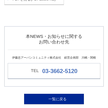
ュ
ー
へ
移
動
し
ま
す
本NEWS・お知らせに関する
本
お問い合わせ先
文
へ
移
動
伊藤忠アーバンコミュニティ株式会社 経営企画部 川嶋・関根
し
ま
す
03-3662-5120
フ
ッ
タ
ー
情
報
へ
一覧に戻る
移
動