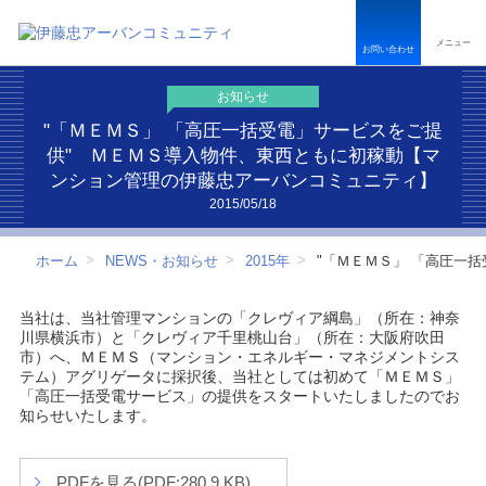
ペ
こ
こ
ペ
ー
こ
こ
ー
メニュー
ジ
か
か
ジ
お問い合わせ
内
ら
ら
は
を
本
フ
こ
お知らせ
移
文
ッ
こ
動
で
タ
ま
"「ＭＥＭＳ」 「高圧一括受電」サービスをご提
す
す
ー
で
供" ＭＥＭＳ導入物件、東西ともに初稼動【マ
る
情
で
ンション管理の伊藤忠アーバンコミュニティ】
た
報
す
め
で
2015/05/18
の
す
リ
ホーム
NEWS・お知らせ
2015年
"「ＭＥＭＳ」 「高圧一
ン
ク
で
当社は、当社管理マンションの「クレヴィア綱島」（所在：神奈
す
川県横浜市）と「クレヴィア千里桃山台」（所在：大阪府吹田
サ
市）へ、ＭＥＭＳ（マンション・エネルギー・マネジメントシス
イ
テム）アグリゲータに採択後、当社としては初めて「ＭＥＭＳ」
ト
「高圧一括受電サービス」の提供をスタートいたしましたのでお
内
知らせいたします。
共
通
メ
ニ
PDFを見る(PDF:280.9 KB)