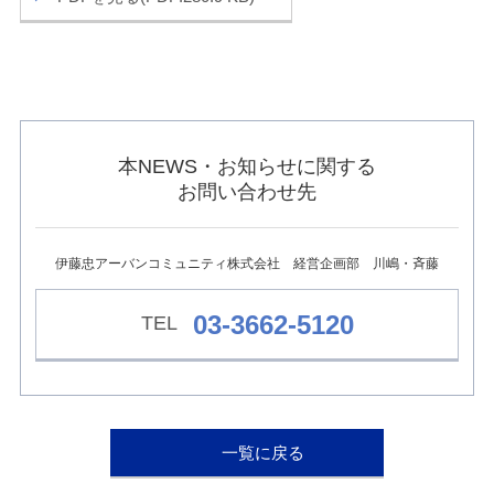
ュ
ー
へ
移
動
し
ま
す
本NEWS・お知らせに関する
本
お問い合わせ先
文
へ
移
動
伊藤忠アーバンコミュニティ株式会社 経営企画部 川嶋・斉藤
し
ま
す
03-3662-5120
フ
ッ
タ
ー
情
報
へ
一覧に戻る
移
動