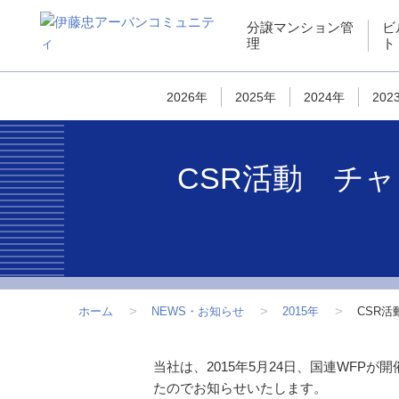
ペ
こ
こ
ペ
分譲マンション管
ビ
ー
こ
こ
ー
理
ト
ジ
か
か
ジ
内
ら
ら
は
を
サ
フ
こ
2026年
2025年
2024年
202
移
イ
ッ
こ
動
ト
タ
ま
す
内
ー
で
CSR活動 チ
る
共
情
で
た
通
報
す
め
メ
で
の
ニ
す
リ
ュ
ン
ー
ク
で
ホーム
NEWS・お知らせ
2015年
CSR
で
す
す
こ
当社は、2015年5月24日、国連WF
サ
こ
たのでお知らせいたします。
イ