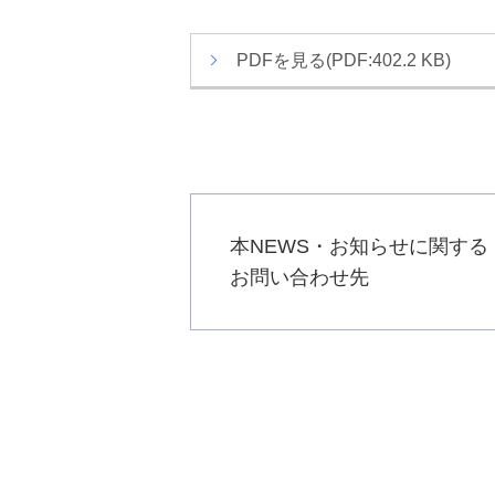
か
ト
ら
内
PDFを見る(PDF:402.2 KB)
本
共
文
通
で
メ
す
ニ
ュ
ー
へ
本NEWS・お知らせに関する
移
お問い合わせ先
動
し
ま
す
本
文
へ
移