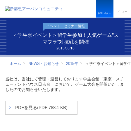
ペ
こ
こ
ペ
ー
こ
こ
ー
メニュー
ジ
か
か
ジ
お問い合わせ
内
ら
ら
は
を
本
フ
こ
イベント・セミナー情報
移
文
ッ
こ
動
で
タ
ま
＜学生寮イベント＞留学生参加！人気ゲーム"ス
す
す
ー
で
マブラ"対抗戦を開催
る
情
で
2015/06/16
た
報
す
め
で
の
す
ホーム
NEWS・お知らせ
2015年
＜学生寮イベント＞留学生
リ
ン
ク
当社は、当社にて管理・運営しております学生会館「東京・スチ
で
ューデントハウス日吉台」において、ゲーム大会を開催いたしま
す
したのでお知らせいたします。
サ
イ
ト
PDFを見る(PDF:788.1 KB)
内
共
通
メ
ニ