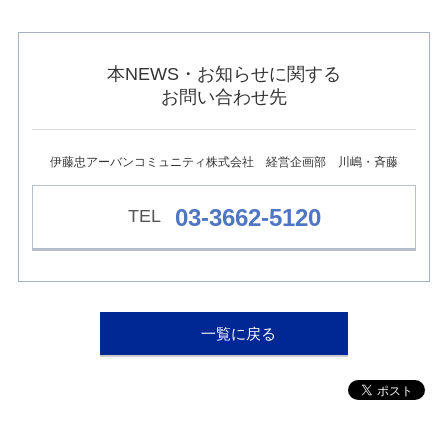
ュ
ー
へ
移
本NEWS・お知らせに関する
動
お問い合わせ先
し
ま
す
本
伊藤忠アーバンコミュニティ株式会社 経営企画部 川嶋・斉藤
文
へ
移
03-3662-5120
動
し
ま
す
フ
ッ
一覧に戻る
タ
ー
情
報
へ
移
動