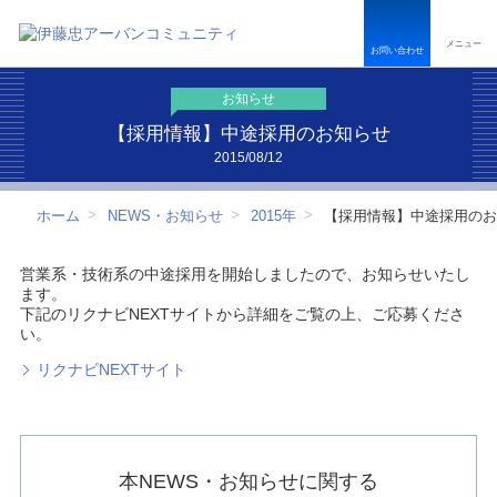
ペ
こ
こ
ペ
ー
こ
こ
ー
メニュー
ジ
か
か
ジ
お問い合わせ
内
ら
ら
は
を
本
フ
こ
お知らせ
移
文
ッ
こ
動
で
タ
ま
【採用情報】中途採用のお知らせ
す
す
ー
で
2015/08/12
る
情
で
た
報
す
め
で
ホーム
NEWS・お知らせ
2015年
【採用情報】中途採用のお
の
す
リ
ン
営業系・技術系の中途採用を開始しましたので、お知らせいたし
ク
ます。
で
下記のリクナビNEXTサイトから詳細をご覧の上、ご応募くださ
す
い。
サ
イ
リクナビNEXTサイト
ト
内
共
通
メ
本NEWS・お知らせに関する
ニ