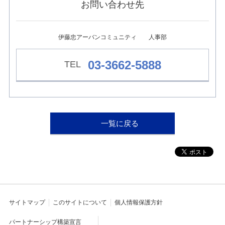
お問い合わせ先
ュ
ー
へ
移
伊藤忠アーバンコミュニティ 人事部
動
し
ま
03-3662-5888
す
本
文
へ
移
動
し
一覧に戻る
ま
す
フ
ッ
タ
ー
情
報
サイトマップ
このサイトについて
個人情報保護方針
へ
移
動
パートナーシップ構築宣言