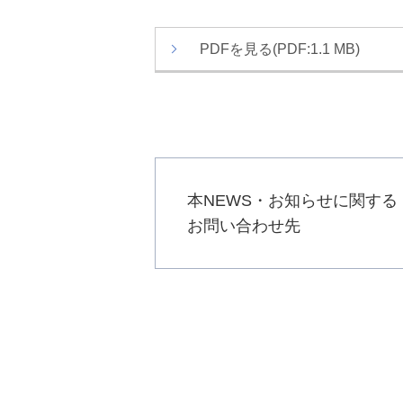
か
ト
ら
内
PDFを見る(PDF:1.1 MB)
本
共
文
通
で
メ
す
ニ
ュ
ー
へ
本NEWS・お知らせに関する
移
お問い合わせ先
動
し
ま
す
本
文
へ
移