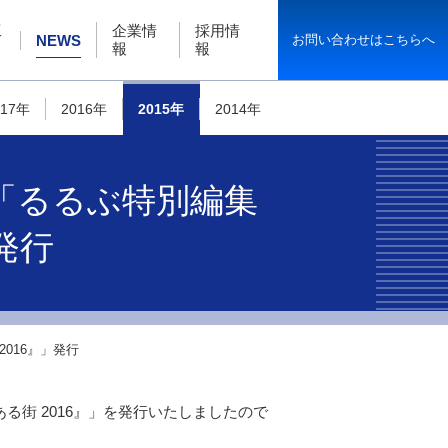
工
企業情
採用情
お問い合わせはこちらへ
NEWS
報
報
017年
2016年
2015年
2014年
「るるぶ特別編集
発行
016』」発行
る街 2016』」を発行いたしましたので