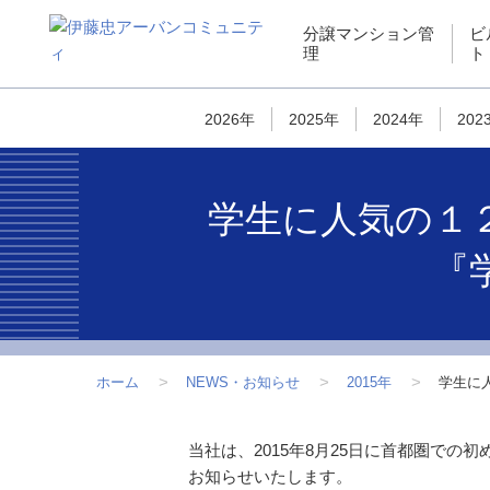
ペ
こ
こ
ペ
分譲マンション管
ビ
ー
こ
こ
ー
理
ト
ジ
か
か
ジ
内
ら
ら
は
を
サ
フ
こ
2026年
2025年
2024年
202
移
イ
ッ
こ
動
ト
タ
ま
す
内
ー
で
学生に人気の１
る
共
情
で
た
通
報
す
『
め
メ
で
の
ニ
す
リ
ュ
ン
ー
ク
で
ホーム
NEWS・お知らせ
2015年
学生に
で
す
す
こ
当社は、2015年8月25日に首都圏での
サ
こ
お知らせいたします。
イ