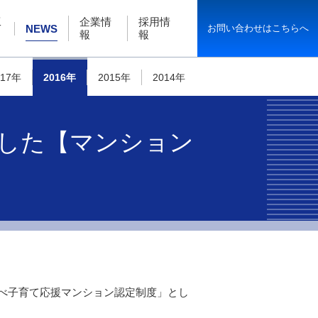
工
企業情
採用情
お問い合わせはこちらへ
NEWS
報
報
017年
2016年
2015年
2014年
ました【マンション
べ子育て応援マンション認定制度」とし