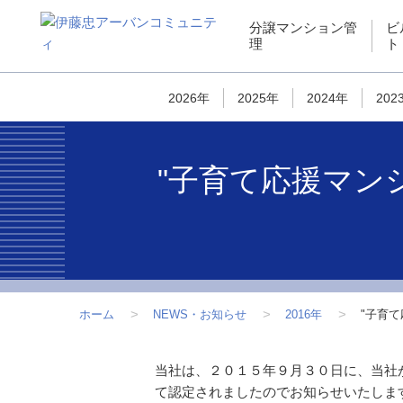
ペ
こ
こ
ペ
分譲マンション管
ビ
ー
こ
こ
ー
理
ト
ジ
か
か
ジ
内
ら
ら
は
を
サ
フ
こ
2026年
2025年
2024年
202
移
イ
ッ
こ
動
ト
タ
ま
す
内
ー
で
"子育て応援マン
る
共
情
で
た
通
報
す
め
メ
で
の
ニ
す
リ
ュ
ン
ー
ク
で
ホーム
NEWS・お知らせ
2016年
"子育
で
す
す
こ
当社は、２０１５年９月３０日に、当社
サ
こ
て認定されましたのでお知らせいたしま
イ