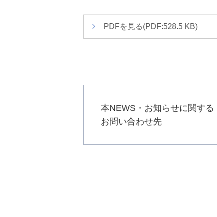
か
ト
ら
内
PDFを見る(PDF:528.5 KB)
本
共
文
通
で
メ
す
ニ
ュ
ー
へ
本NEWS・お知らせに関する
移
お問い合わせ先
動
し
ま
す
本
文
へ
移