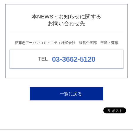
ュ
ー
へ
本NEWS・お知らせに関する
移
お問い合わせ先
動
し
ま
す
伊藤忠アーバンコミュニティ株式会社 経営企画部 平澤・斉藤
本
文
へ
03-3662-5120
移
動
し
ま
す
フ
一覧に戻る
ッ
タ
ー
情
報
へ
移
動