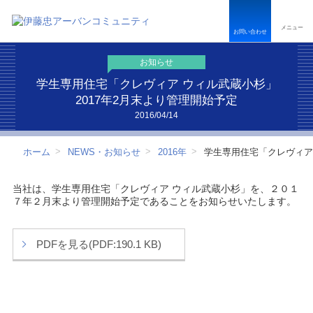
ペ
こ
こ
ペ
ー
こ
こ
ー
メニュー
ジ
か
か
ジ
お問い合わせ
内
ら
ら
は
を
本
フ
こ
お知らせ
移
文
ッ
こ
動
で
タ
ま
学生専用住宅「クレヴィア ウィル武蔵小杉」
す
す
ー
で
2017年2月末より管理開始予定
る
情
で
2016/04/14
た
報
す
め
で
の
す
ホーム
NEWS・お知らせ
2016年
学生専用住宅「クレヴィア 
リ
ン
ク
当社は、学生専用住宅「クレヴィア ウィル武蔵小杉」を、２０１
で
７年２月末より管理開始予定であることをお知らせいたします。
す
サ
イ
PDFを見る(PDF:190.1 KB)
ト
内
共
通
メ
ニ