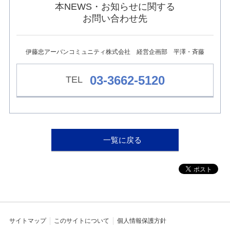
ュ
本NEWS・お知らせに関する
ー
お問い合わせ先
へ
移
動
し
伊藤忠アーバンコミュニティ株式会社 経営企画部 平澤・斉藤
ま
す
03-3662-5120
本
文
へ
移
動
し
ま
一覧に戻る
す
フ
ッ
タ
ー
情
報
へ
移
サイトマップ
このサイトについて
個人情報保護方針
動