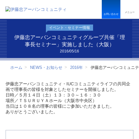
ペ
こ
こ
ペ
ー
こ
こ
ー
メニュー
ジ
か
か
ジ
お問い合わせ
内
ら
ら
は
を
本
フ
こ
イベント・セミナー情報
移
文
ッ
こ
動
で
タ
ま
伊藤忠アーバンコミュニティグループ共催「理
す
す
ー
で
事長セミナー」実施しました（大阪）
る
情
で
2016/05/16
た
報
す
め
で
の
す
ホーム
NEWS・お知らせ
2016年
伊藤忠アーバンコミュニテ
リ
ン
ク
伊藤忠アーバンコミュニティ・IUCコミュニティライフの共同企
で
画で理事長の皆様を対象としたセミナーを開催しました。
す
日時／５月１４日（土）１３：３０～１６：３０
サ
場所／ＴＳＵＲＵＹＡホール（大阪市中央区）
イ
当日は１０８名の理事の皆様にご参加いただきました。
ト
ありがとうございました。
内
共
通
メ
ニ