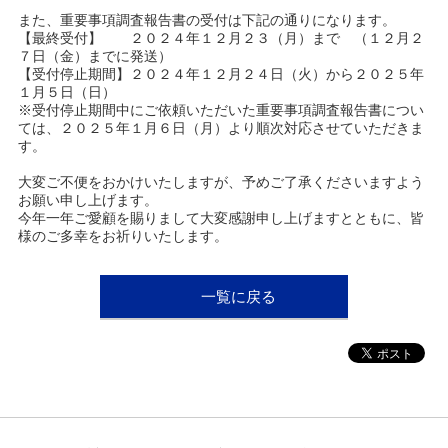
ュ
また、重要事項調査報告書の受付は下記の通りになります。
ー
【最終受付】 ２０２４年１２月２３（月）まで （１２月２
へ
７日（金）までに発送）
移
【受付停止期間】２０２４年１２月２４日（火）から２０２５年
動
１月５日（日）
し
※受付停止期間中にご依頼いただいた重要事項調査報告書につい
ま
ては、２０２５年１月６日（月）より順次対応させていただきま
す
す。
本
文
大変ご不便をおかけいたしますが、予めご了承くださいますよう
へ
お願い申し上げます。
移
今年一年ご愛顧を賜りまして大変感謝申し上げますとともに、皆
動
様のご多幸をお祈りいたします。
し
ま
す
一覧に戻る
フ
ッ
タ
ー
情
報
へ
移
動