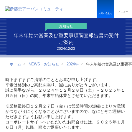
ペ
こ
こ
ペ
ー
こ
こ
ー
メニュー
ジ
か
か
ジ
お問い合わせ
内
ら
ら
は
を
本
フ
こ
お知らせ
移
文
ッ
こ
動
で
タ
ま
年末年始の営業及び重要事項調査報告書の受付
す
す
ー
で
ご案内
る
情
で
2024/12/23
た
報
す
め
で
の
す
ホーム
NEWS・お知らせ
2024年
年末年始の営業及び重要事
リ
ン
ク
時下ますますご清栄のこととお喜び申し上げます。
で
平素は格別のご高配を賜り、誠にありがとうございます。
す
誠に勝手ながら、２０２４年１２月２８日（土）～２０２５年１
サ
月５日（日）の間、年末年始休業とさせていただきます。
イ
ト
※業務最終日１２月２７日（金）は営業時間の短縮によりお電話
内
がつながりにくくなることがございますので、なにとぞご理解い
共
ただきますようお願い申し上げます。
通
コーポレートサイトへいただいたお問合せには、２０２５年１月
メ
６日（月）以降、順次ご返事いたします。
ニ