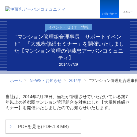
ペ
こ
こ
ペ
ー
こ
こ
ー
メニュー
ジ
か
か
ジ
お問い合わせ
内
ら
ら
は
を
本
フ
こ
イベント・セミナー情報
移
文
ッ
こ
動
で
タ
ま
"マンション管理組合理事長 サポートイベン
す
す
ー
で
ト" 「大規模修繕セミナー」を開催いたしまし
る
情
で
た【マンション管理の伊藤忠アーバンコミュニ
た
報
す
ティ】
め
で
の
す
2014/07/29
リ
ン
ク
ホーム
NEWS・お知らせ
2014年
"マンション管理組合理事
で
す
サ
当社は、2014年7月26日、当社が管理させていただいている築7
イ
年以上の首都圏マンション管理組合を対象にした【大規模修繕セ
ト
ミナー】を開催いたしましたのでお知らせいたします。
内
共
通
PDFを見る(PDF:1.8 MB)
メ
ニ