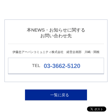
ュ
ー
へ
移
動
し
本NEWS・お知らせに関する
ま
す
お問い合わせ先
本
文
へ
移
伊藤忠アーバンコミュニティ株式会社 経営企画部 川嶋・関根
動
し
03-3662-5120
ま
す
フ
ッ
タ
ー
情
一覧に戻る
報
へ
移
動