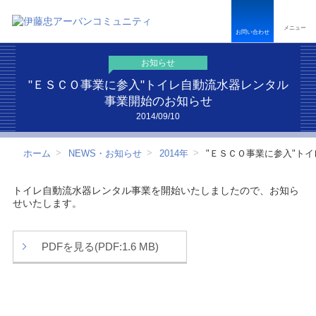
ペ
こ
こ
ペ
ー
こ
こ
ー
メニュー
ジ
か
か
ジ
お問い合わせ
内
ら
ら
は
を
本
フ
こ
お知らせ
移
文
ッ
こ
動
で
タ
ま
"ＥＳＣＯ事業に参入"トイレ自動流水器レンタル
す
す
ー
で
事業開始のお知らせ
る
情
で
2014/09/10
た
報
す
め
で
の
す
ホーム
NEWS・お知らせ
2014年
"ＥＳＣＯ事業に参入"ト
リ
ン
ク
トイレ自動流水器レンタル事業を開始いたしましたので、お知ら
で
せいたします。
す
サ
イ
PDFを見る(PDF:1.6 MB)
ト
内
共
通
メ
ニ