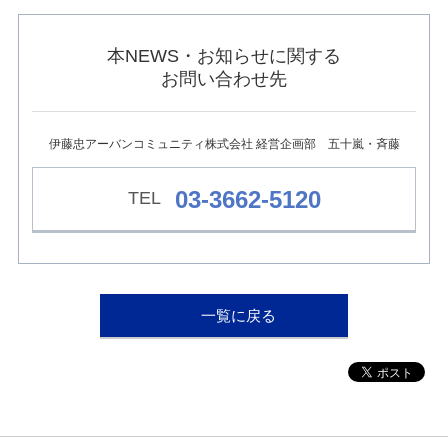
ュ
ー
へ
本NEWS・お知らせに関する
移
お問い合わせ先
動
し
ま
す
伊藤忠アーバンコミュニティ株式会社 経営企画部 五十嵐・斉藤
本
文
へ
03-3662-5120
移
動
し
ま
す
フ
一覧に戻る
ッ
タ
ー
情
報
へ
移
動