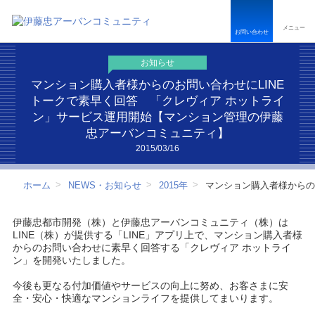
ペ
こ
こ
ペ
ー
こ
こ
ー
メニュー
ジ
か
か
ジ
お問い合わせ
内
ら
ら
は
を
本
フ
こ
お知らせ
移
文
ッ
こ
動
で
タ
ま
マンション購入者様からのお問い合わせにLINE
す
す
ー
で
トークで素早く回答 「クレヴィア ホットライ
る
情
で
ン」サービス運用開始【マンション管理の伊藤
た
報
す
忠アーバンコミュニティ】
め
で
の
す
2015/03/16
リ
ン
ク
ホーム
NEWS・お知らせ
2015年
マンション購入者様からの
で
す
サ
伊藤忠都市開発（株）と伊藤忠アーバンコミュニティ（株）は
イ
LINE（株）が提供する「LINE」アプリ上で、マンション購入者様
ト
からのお問い合わせに素早く回答する「クレヴィア ホットライ
内
ン」を開発いたしました。
共
通
今後も更なる付加価値やサービスの向上に努め、お客さまに安
メ
全・安心・快適なマンションライフを提供してまいります。
ニ