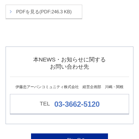
ュ
ー
PDFを見る(PDF:246.3 KB)
へ
移
動
し
ま
す
本
文
本NEWS・お知らせに関する
へ
移
お問い合わせ先
動
し
ま
す
伊藤忠アーバンコミュニティ株式会社 経営企画部 川嶋・関根
フ
ッ
03-3662-5120
タ
ー
情
報
へ
移
動