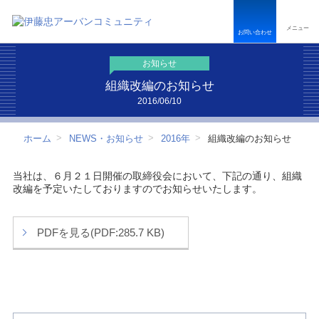
ペ
こ
こ
ペ
ー
こ
こ
ー
メニュー
ジ
か
か
ジ
お問い合わせ
内
ら
ら
は
を
本
フ
こ
お知らせ
移
文
ッ
こ
動
で
タ
ま
組織改編のお知らせ
す
す
ー
で
2016/06/10
る
情
で
た
報
す
め
で
ホーム
NEWS・お知らせ
2016年
組織改編のお知らせ
の
す
リ
ン
当社は、６月２１日開催の取締役会において、下記の通り、組織
ク
改編を予定いたしておりますのでお知らせいたします。
で
す
サ
PDFを見る(PDF:285.7 KB)
イ
ト
内
共
通
メ
ニ