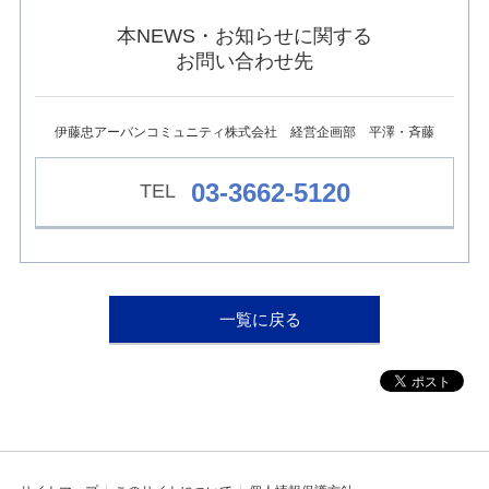
ュ
ー
本NEWS・お知らせに関する
へ
お問い合わせ先
移
動
し
ま
伊藤忠アーバンコミュニティ株式会社 経営企画部 平澤・斉藤
す
本
03-3662-5120
文
へ
移
動
し
ま
す
一覧に戻る
フ
ッ
タ
ー
情
報
へ
移
動